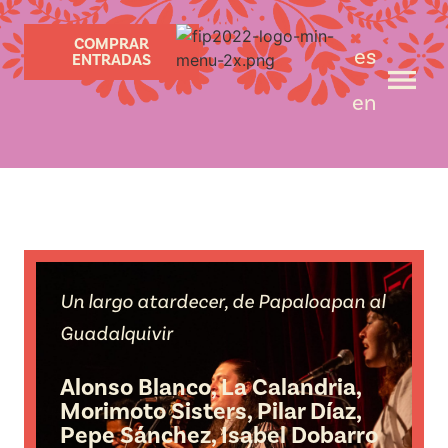
COMPRAR
es
ENTRADAS
en
Un largo atardecer, de Papaloapan al
Guadalquivir
Alonso Blanco, La Calandria,
Morimoto Sisters, Pilar Díaz,
Pepe Sánchez, Isabel Dobarro