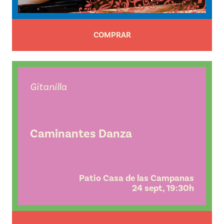
COMPRAR
Gitanilla
Caminantes Danza
Patio Casa de las Campanas
24 sept, 19:30h