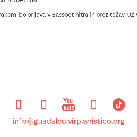
čno obveznost.
kom, bo prijava v Bassbet hitra in brez težav. Uživa
info@guadalquivirpianistico.org