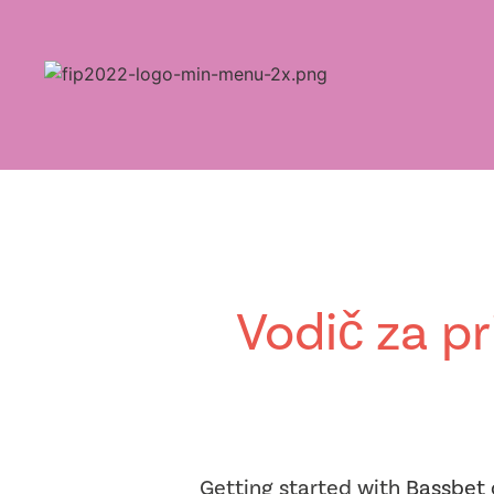
Vodič za pr
Getting started with
Bassbet 