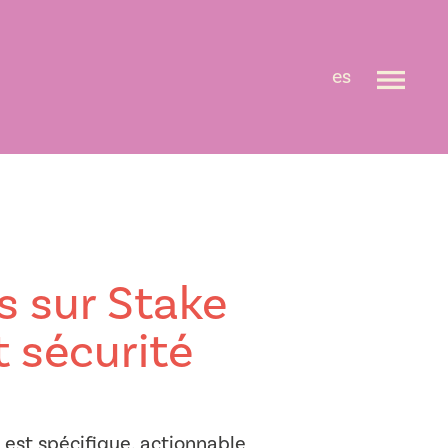
es
s sur Stake
t sécurité
 est spécifique, actionnable