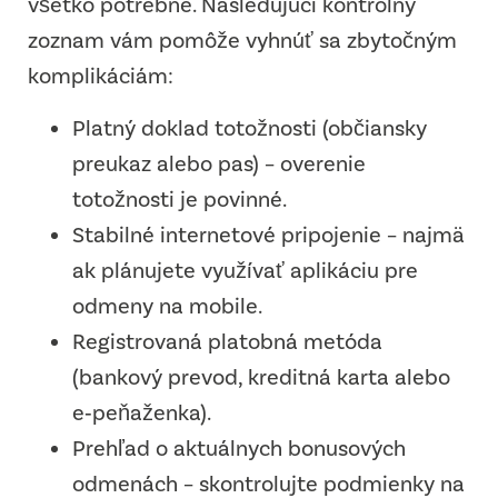
všetko potrebné. Nasledujúci kontrolný
zoznam vám pomôže vyhnúť sa zbytočným
komplikáciám:
Platný doklad totožnosti (občiansky
preukaz alebo pas) – overenie
totožnosti je povinné.
Stabilné internetové pripojenie – najmä
ak plánujete využívať aplikáciu pre
odmeny na mobile.
Registrovaná platobná metóda
(bankový prevod, kreditná karta alebo
e‑peňaženka).
Prehľad o aktuálnych bonusových
odmenách – skontrolujte podmienky na