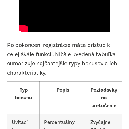
Po dokončení registrácie máte prístup k
celej škále funkcií. Nižšie uvedená tabuľka
sumarizuje najčastejšie typy bonusov a ich
charakteristiky.
Typ
Popis
Požiadavky
bonusu
na
pretočenie
Uvítací
Percentuálny
Zvyčajne