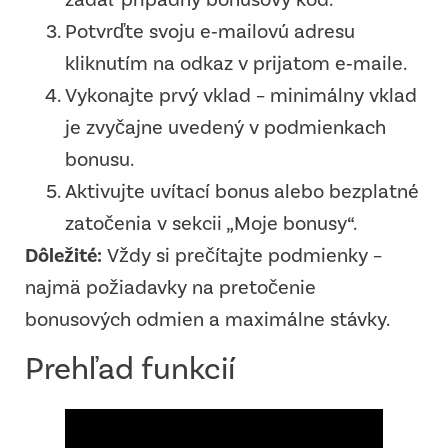
zadať prípadný bonusový kód.
Potvrďte svoju e‑mailovú adresu
kliknutím na odkaz v prijatom e‑maile.
Vykonajte prvý vklad – minimálny vklad
je zvyčajne uvedený v podmienkach
bonusu.
Aktivujte uvítací bonus alebo bezplatné
zatočenia v sekcii „Moje bonusy“.
Dôležité:
Vždy si prečítajte podmienky –
najmä požiadavky na pretočenie
bonusových odmien a maximálne stávky.
Prehľad funkcií