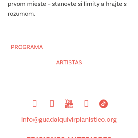
prvom mieste – stanovte si limity a hrajte s
rozumom.
PROGRAMA
ARTISTAS
info@guadalquivirpianistico.org