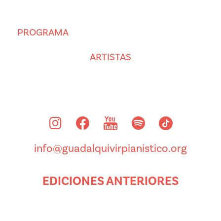
PROGRAMA
ARTISTAS
info@guadalquivirpianistico.org
EDICIONES ANTERIORES