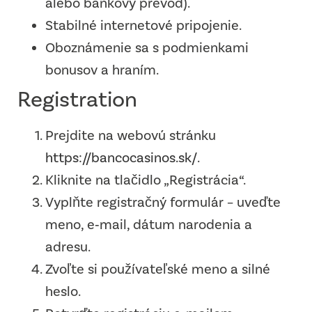
alebo bankový prevod).
Stabilné internetové pripojenie.
Oboznámenie sa s podmienkami
bonusov a hraním.
Registration
Prejdite na webovú stránku
https://bancocasinos.sk/
.
Kliknite na tlačidlo „Registrácia“.
Vyplňte registračný formulár – uveďte
meno, e‑mail, dátum narodenia a
adresu.
Zvoľte si používateľské meno a silné
heslo.