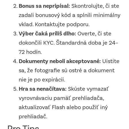
Bonus sa nepripísal:
Skontrolujte, či ste
zadali bonusový kód a splnili minimálny
vklad. Kontaktujte podporu.
Výber čaká príliš dlho:
Overte, či ste
dokončili KYC. Štandardná doba je 24–
72 hodín.
Dokumenty neboli akceptované:
Uistite
sa, že fotografie sú ostré a dokument
nie je po expirácii.
Hra sa nenačítava:
Skúste vymazať
vyrovnávaciu pamäť prehliadača,
aktualizovať Flash alebo použiť iný
prehliadač.
Pro Tips