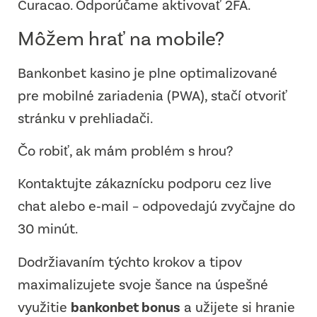
Curacao. Odporúčame aktivovať 2FA.
Môžem hrať na mobile?
Bankonbet kasino je plne optimalizované
pre mobilné zariadenia (PWA), stačí otvoriť
stránku v prehliadači.
Čo robiť, ak mám problém s hrou?
Kontaktujte zákaznícku podporu cez live
chat alebo e‑mail – odpovedajú zvyčajne do
30 minút.
Dodržiavaním týchto krokov a tipov
maximalizujete svoje šance na úspešné
využitie
bankonbet bonus
a užijete si hranie