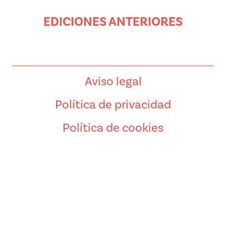
EDICIONES ANTERIORES
Aviso legal
Política de privacidad
Política de cookies