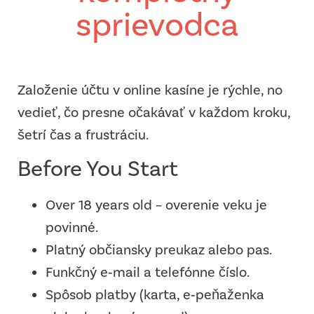
sprievodca
Založenie účtu v online kasíne je rýchle, no
vedieť, čo presne očakávať v každom kroku,
šetrí čas a frustráciu.
Before You Start
Over 18 years old – overenie veku je
povinné.
Platný občiansky preukaz alebo pas.
Funkčný e‑mail a telefónne číslo.
Spôsob platby (karta, e‑peňaženka